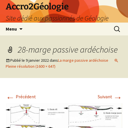
Accro2Géologie
Site dédié aux passionnés de Géologie
Aller
Recherc
Menu
au
contenu
28-marge passive ardéchoise
Publié le
9 janvier 2022
dans
La marge passive ardéchoise
Pleine résolution (1600 × 647)
←
→
Précédent
Suivant