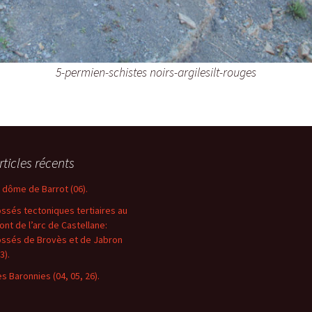
5-permien-schistes noirs-argilesilt-rouges
rticles récents
e dôme de Barrot (06).
ossés tectoniques tertiaires au
ront de l’arc de Castellane:
ossés de Brovès et de Jabron
3).
es Baronnies (04, 05, 26).