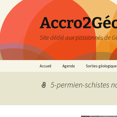
Accro2Géo
Site dédié aux passionnés de G
Aller
Accueil
Agenda
Sorties géologique
au
contenu
Effectué
5-permien-schistes no
Prévisions
Février 2026
Mars 2026