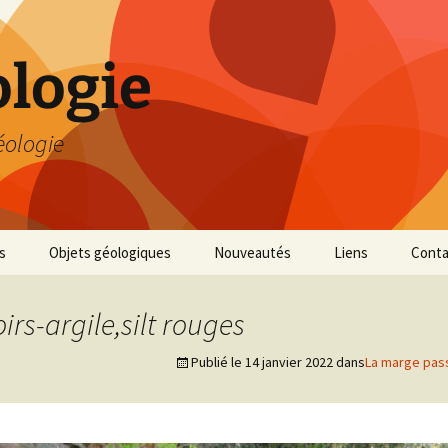
logie
éologie
s
Objets géologiques
Nouveautés
Liens
Conta
irs-argile,silt rouges
Publié le
14 janvier 2022
dans
La marge pas