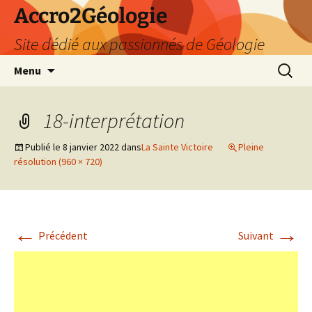
Accro2Géologie
Site dédié aux passionnés de Géologie
Aller
Recherc
Menu
au
contenu
18-interprétation
Publié le
8 janvier 2022
dans
La Sainte Victoire
Pleine
résolution (960 × 720)
←
→
Précédent
Suivant