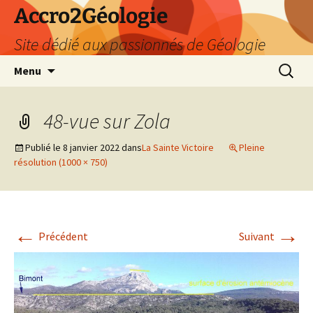
Accro2Géologie
Site dédié aux passionnés de Géologie
Aller
Recherc
Menu
au
contenu
48-vue sur Zola
Publié le
8 janvier 2022
dans
La Sainte Victoire
Pleine
résolution (1000 × 750)
←
→
Précédent
Suivant