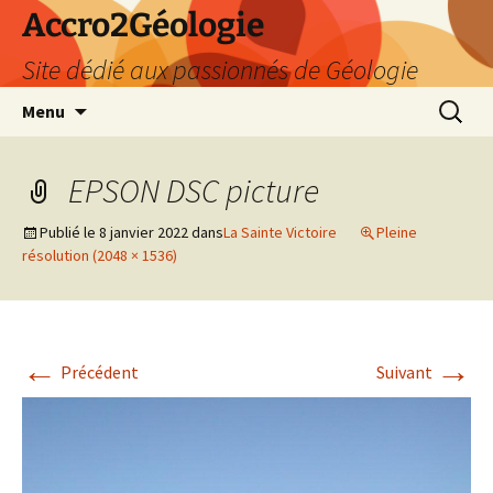
Accro2Géologie
Site dédié aux passionnés de Géologie
Aller
Recherc
Menu
au
contenu
EPSON DSC picture
Publié le
8 janvier 2022
dans
La Sainte Victoire
Pleine
résolution (2048 × 1536)
←
→
Précédent
Suivant