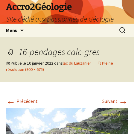
Accro2Géologie
Site dédié aux passionnés de Géologie
Aller
Recherc
Menu
au
contenu
16-pendages calc-gres
Publié le
10 janvier 2022
dans
lac du Lauzanier
Pleine
résolution (900 × 675)
←
→
Précédent
Suivant