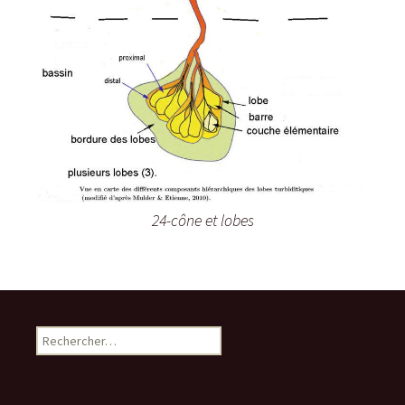
24-cône et lobes
R
e
c
h