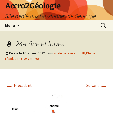
Accro2Géologie
Site dédié aux passionnés de Géologie
Aller
Recherc
Menu
au
contenu
24-cône et lobes
Publié le
10 janvier 2022
dans
lac du Lauzanier
Pleine
résolution (1057 × 820)
←
→
Précédent
Suivant