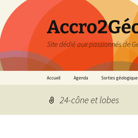
Accro2Géo
Site dédié aux passionnés de G
Aller
Accueil
Agenda
Sorties géologique
au
contenu
Effectué
24-cône et lobes
Prévisions
Février 2026
Mars 2026