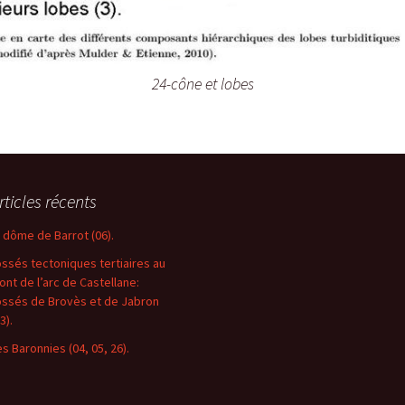
24-cône et lobes
rticles récents
e dôme de Barrot (06).
ossés tectoniques tertiaires au
ront de l’arc de Castellane:
ossés de Brovès et de Jabron
3).
es Baronnies (04, 05, 26).