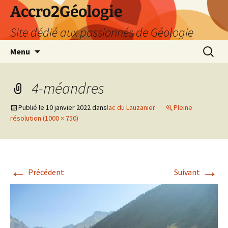
Accro2Géologie
Site dédié aux passionnés de Géologie
Aller
Recherc
Menu
au
contenu
4-méandres
Publié le
10 janvier 2022
dans
lac du Lauzanier
Pleine
résolution (1000 × 750)
←
→
Précédent
Suivant