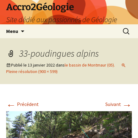
Accro2Géologie
Site dédié aux passionnés de Géologie
Aller
Recherc
Menu
au
contenu
33-poudingues alpins
Publié le
13 janvier 2022
dans
le bassin de Montmaur (05).
Pleine résolution (900 × 599)
←
→
Précédent
Suivant