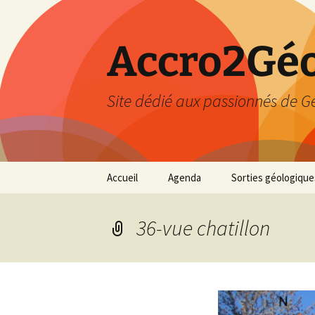
Accro2Géo
Site dédié aux passionnés de G
Aller
Accueil
Agenda
Sorties géologique
au
contenu
Effectué
36-vue chatillon
Prévisions
Février 2026
Mars 2026