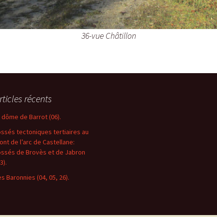
36-vue Châtillon
rticles récents
e dôme de Barrot (06).
ossés tectoniques tertiaires au
ront de l’arc de Castellane:
ossés de Brovès et de Jabron
3).
es Baronnies (04, 05, 26).