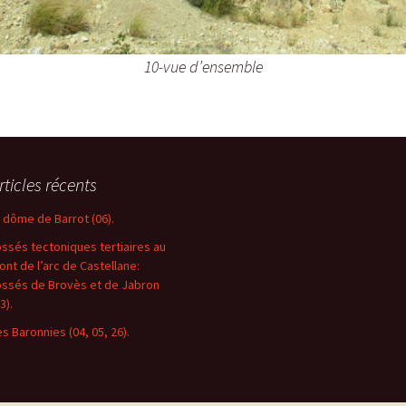
10-vue d’ensemble
rticles récents
e dôme de Barrot (06).
ossés tectoniques tertiaires au
ront de l’arc de Castellane:
ossés de Brovès et de Jabron
3).
es Baronnies (04, 05, 26).