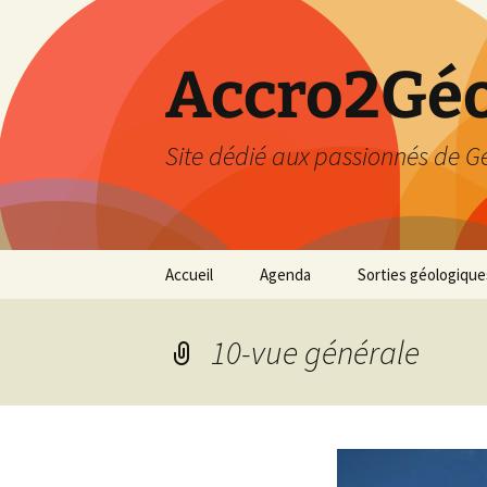
Accro2Géo
Site dédié aux passionnés de G
Aller
Accueil
Agenda
Sorties géologique
au
contenu
Effectué
10-vue générale
Prévisions
Février 2026
Mars 2026