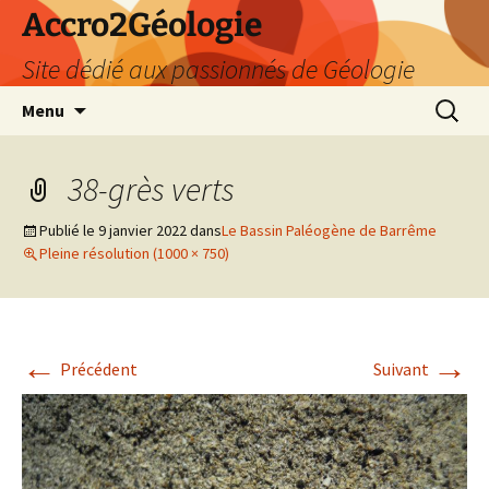
Accro2Géologie
Site dédié aux passionnés de Géologie
Aller
Recherc
Menu
au
contenu
38-grès verts
Publié le
9 janvier 2022
dans
Le Bassin Paléogène de Barrême
Pleine résolution (1000 × 750)
←
→
Précédent
Suivant