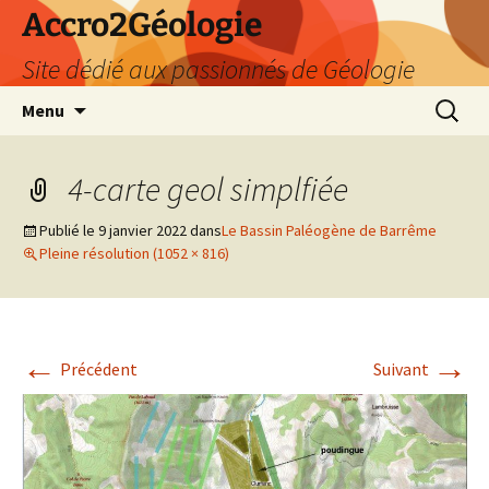
Accro2Géologie
Site dédié aux passionnés de Géologie
Aller
Recherc
Menu
au
contenu
4-carte geol simplfiée
Publié le
9 janvier 2022
dans
Le Bassin Paléogène de Barrême
Pleine résolution (1052 × 816)
←
→
Précédent
Suivant