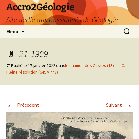
Accro2Géologie
Site dédié aux passionnés de Géologie
Aller
Recherc
Menu
au
contenu
21-1909
Publié le
17 janvier 2022
dans
le chaînon des Costes (13).
Pleine résolution (649 × 448)
←
→
Précédent
Suivant