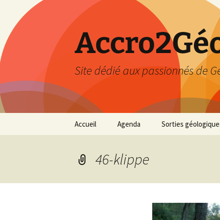
Accro2Géo
Site dédié aux passionnés de G
Aller
Accueil
Agenda
Sorties géologique
au
contenu
Effectué
46-klippe
Prévisions
Février 2026
Mars 2026