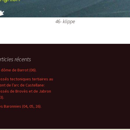
46- klippe
rticles récents
e dôme de Barrot (06).
ossés tectoniques tertiaires au
ront de l’arc de Castellane:
ossés de Brovès et de Jabron
3).
es Baronnies (04, 05, 26).