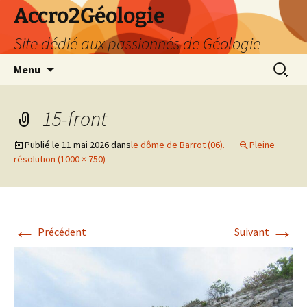
Accro2Géologie
Site dédié aux passionnés de Géologie
Aller
Recherc
Menu
au
contenu
15-front
Publié le
11 mai 2026
dans
le dôme de Barrot (06).
Pleine
résolution (1000 × 750)
←
→
Précédent
Suivant