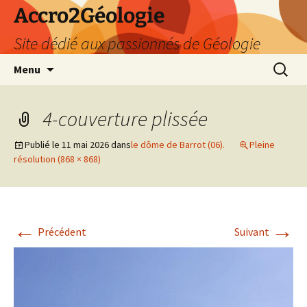
Accro2Géologie
Site dédié aux passionnés de Géologie
Aller
Recherc
Menu
au
contenu
4-couverture plissée
Publié le
11 mai 2026
dans
le dôme de Barrot (06).
Pleine
résolution (868 × 868)
←
→
Précédent
Suivant