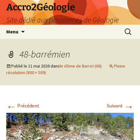
Accro2Géologie
Site dédié aux passionnés de Géologie
Aller
Recherc
Menu
au
contenu
48-barrémien
Publié le
11 mai 2026
dans
le dôme de Barrot (06).
Pleine
résolution (800 × 509)
←
→
Précédent
Suivant