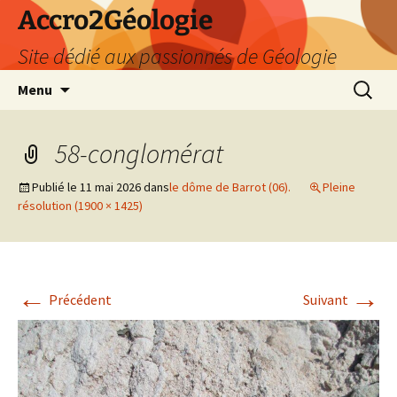
Accro2Géologie
Site dédié aux passionnés de Géologie
Aller
Recherc
Menu
au
contenu
58-conglomérat
Publié le
11 mai 2026
dans
le dôme de Barrot (06).
Pleine
résolution (1900 × 1425)
←
→
Précédent
Suivant