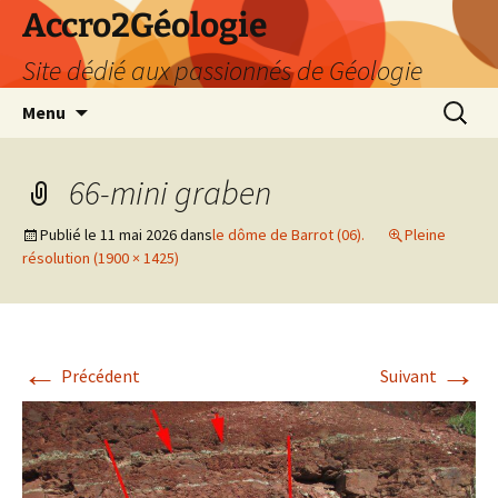
Accro2Géologie
Site dédié aux passionnés de Géologie
Aller
Recherc
Menu
au
contenu
66-mini graben
Publié le
11 mai 2026
dans
le dôme de Barrot (06).
Pleine
résolution (1900 × 1425)
←
→
Précédent
Suivant