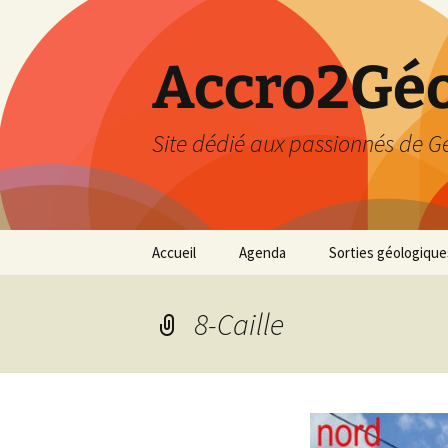
Accro2Géo
Site dédié aux passionnés de G
Aller
Accueil
Agenda
Sorties géologique
au
contenu
Effectué
8-Caille
Prévisions
Février 2026
Mars 2026