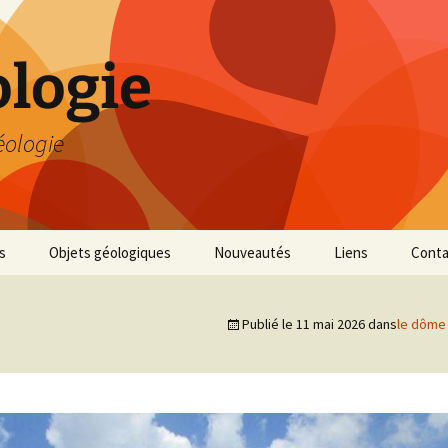
logie
éologie
s
Objets géologiques
Nouveautés
Liens
Conta
Publié le
11 mai 2026
dans
le dôme 