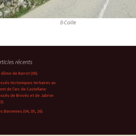
8-Caille
rticles récents
e dôme de Barrot (06).
ossés tectoniques tertiaires au
ront de l’arc de Castellane:
ossés de Brovès et de Jabron
3).
es Baronnies (04, 05, 26).