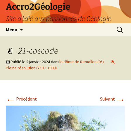
Accro2Géologie
Site dédié aux passionnés de Géologie
Aller
Recherc
Menu
au
contenu
21-cascade
Publié le
2 janvier 2024
dans
le dôme de Remollon (05).
Pleine résolution (750 × 1000)
←
→
Précédent
Suivant