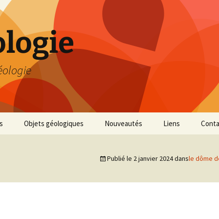
logie
éologie
s
Objets géologiques
Nouveautés
Liens
Conta
Publié le
2 janvier 2024
dans
le dôme de