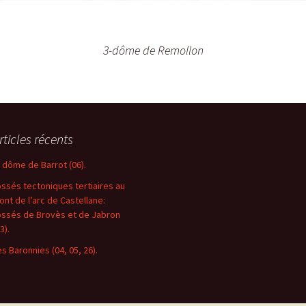
3-dôme de Remollon
rticles récents
e dôme de Barrot (06).
ossés tectoniques tertiaires au
ront de l’arc de Castellane:
ossés de Brovès et de Jabron
3).
es Baronnies (04, 05, 26).