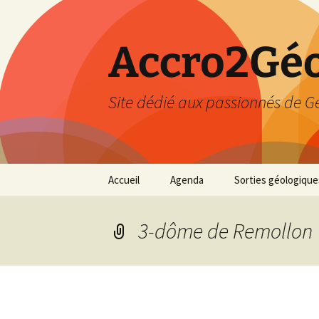
Accro2Géo
Site dédié aux passionnés de G
Aller
Accueil
Agenda
Sorties géologique
au
contenu
Effectué
3-dôme de Remollon
Prévisions
Février 2026
Mars 2026