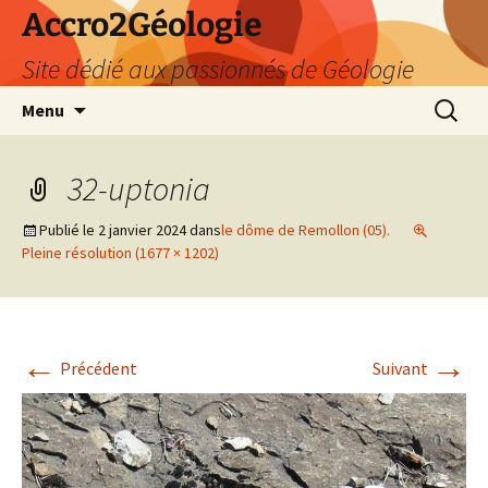
Accro2Géologie
Site dédié aux passionnés de Géologie
Aller
Recherc
Menu
au
contenu
32-uptonia
Publié le
2 janvier 2024
dans
le dôme de Remollon (05).
Pleine résolution (1677 × 1202)
←
→
Précédent
Suivant