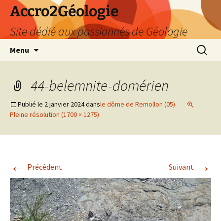
Accro2Géologie
Site dédié aux passionnés de Géologie
Aller
Recherc
Menu
au
contenu
44-belemnite-domérien
Publié le
2 janvier 2024
dans
le dôme de Remollon (05).
Pleine résolution (1700 × 1275)
←
→
Précédent
Suivant