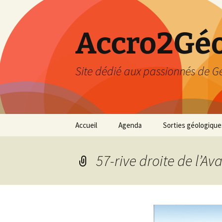
Accro2Géo
Site dédié aux passionnés de G
Aller
Accueil
Agenda
Sorties géologique
au
contenu
Effectué
57-rive droite de l’Av
Prévisions
Février 2026
Mars 2026