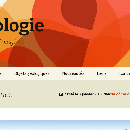
logie
éologie
s
Objets géologiques
Nouveautés
Liens
Conta
ance
Publié le
2 janvier 2024
dans
le dôme de