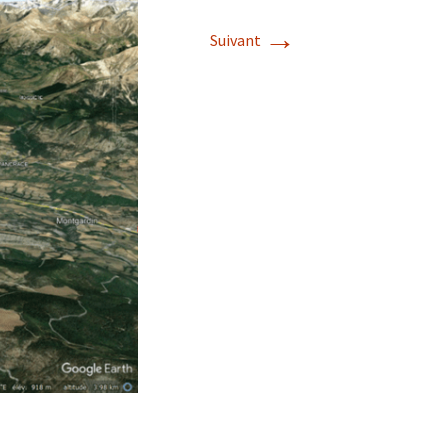
→
Suivant