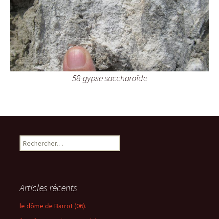
58-gypse saccharoïde
R
e
c
h
e
Articles récents
r
c
le dôme de Barrot (06).
h