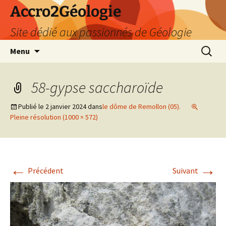
Accro2Géologie
Site dédié aux passionnés de Géologie
Aller
Recherc
Menu
au
contenu
58-gypse saccharoïde
Publié le
2 janvier 2024
dans
le dôme de Remollon (05).
Pleine résolution (1000 × 572)
←
→
Précédent
Suivant