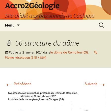
Accro2Géologie
Site dédié aux passionnés de Géologie
Aller
Recherc
Menu
au
contenu
66-structure du dôme
Publié le
2 janvier 2024
dans
le dôme de Remollon (05).
Pleine résolution (545 × 864)
←
→
Précédent
Suivant