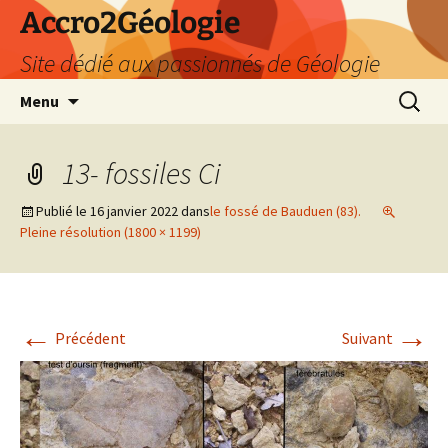
Accro2Géologie
Site dédié aux passionnés de Géologie
Aller
Recherc
Menu
au
contenu
13- fossiles Ci
Publié le
16 janvier 2022
dans
le fossé de Bauduen (83).
Pleine résolution (1800 × 1199)
←
→
Précédent
Suivant