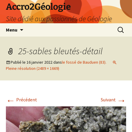
Accro2Géologie
Site dédié aux passionnés de Géologie
Aller
Recherc
Menu
au
contenu
25-sables bleutés-détail
Publié le
16 janvier 2022
dans
le fossé de Bauduen (83).
Pleine résolution (2489 × 1669)
←
→
Précédent
Suivant