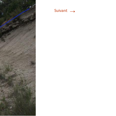
→
Suivant