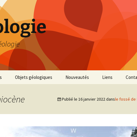
logie
éologie
s
Objets géologiques
Nouveautés
Liens
Conta
miocène
Publié le
16 janvier 2022
dans
le fossé de