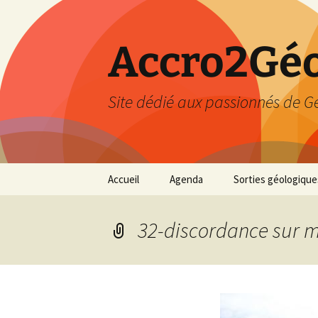
Accro2Géo
Site dédié aux passionnés de G
Aller
Accueil
Agenda
Sorties géologique
au
contenu
Effectué
32-discordance sur 
Prévisions
Février 2026
Mars 2026