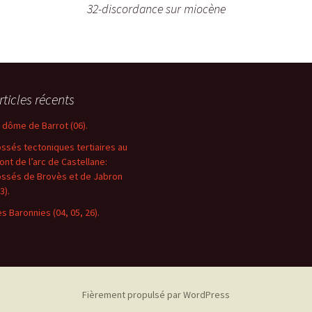
32-discordance sur miocène
rticles récents
e dôme de Barrot (06).
ossés tectoniques tertiaires au
ront de l’arc de Castellane:
ossés de Brovès et de Jabron
3).
es Baronnies (04, 05, 26).
Fièrement propulsé par WordPress