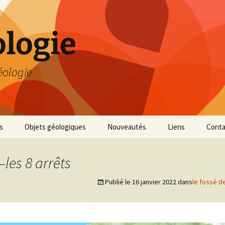
logie
éologie
s
Objets géologiques
Nouveautés
Liens
Conta
les 8 arrêts
Publié le
16 janvier 2022
dans
le fossé d