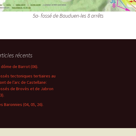
5a- fossé de Bauduen-les 8 arrêts
rticles récents
e dôme de Barrot (06).
ossés tectoniques tertiaires au
ront de l’arc de Castellane:
ossés de Brovès et de Jabron
3).
es Baronnies (04, 05, 26).