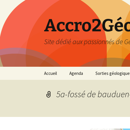
Accro2Géo
Site dédié aux passionnés de G
Aller
Accueil
Agenda
Sorties géologique
au
contenu
Effectué
5a-fossé de bauduen–
Prévisions
Février 2026
Mars 2026