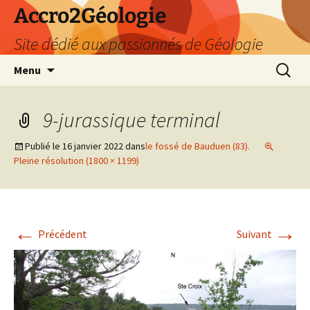
Accro2Géologie
Site dédié aux passionnés de Géologie
Aller
Recherc
Menu
au
contenu
9-jurassique terminal
Publié le
16 janvier 2022
dans
le fossé de Bauduen (83).
Pleine résolution (1800 × 1199)
←
→
Précédent
Suivant