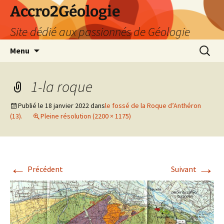
Accro2Géologie
Site dédié aux passionnés de Géologie
Aller
Recherc
Menu
au
contenu
1-la roque
Publié le
18 janvier 2022
dans
le fossé de la Roque d’Anthéron
(13).
Pleine résolution (2200 × 1175)
←
→
Précédent
Suivant