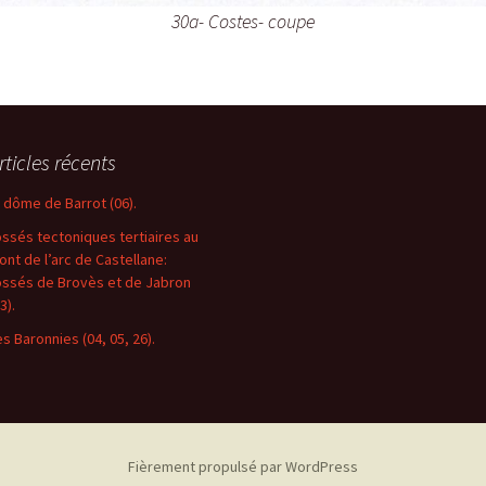
30a- Costes- coupe
rticles récents
e dôme de Barrot (06).
ossés tectoniques tertiaires au
ront de l’arc de Castellane:
ossés de Brovès et de Jabron
3).
es Baronnies (04, 05, 26).
Fièrement propulsé par WordPress