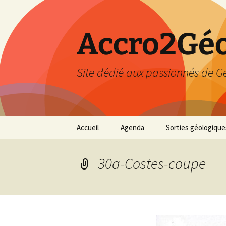
Accro2Géo
Site dédié aux passionnés de G
Aller
Accueil
Agenda
Sorties géologique
au
contenu
Effectué
30a-Costes-coupe
Prévisions
Février 2026
Mars 2026