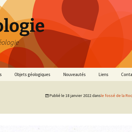
logie
éologie
s
Objets géologiques
Nouveautés
Liens
Conta
Publié le
18 janvier 2022
dans
le fossé de la Ro