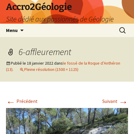
Accro2Géologie
Site dédié aux passionnés de Géologie
Aller
Recherc
Menu
au
contenu
6-affleurement
Publié le
18 janvier 2022
dans
le fossé de la Roque d’Anthéron
(13).
Pleine résolution (1500 × 1125)
←
→
Précédent
Suivant