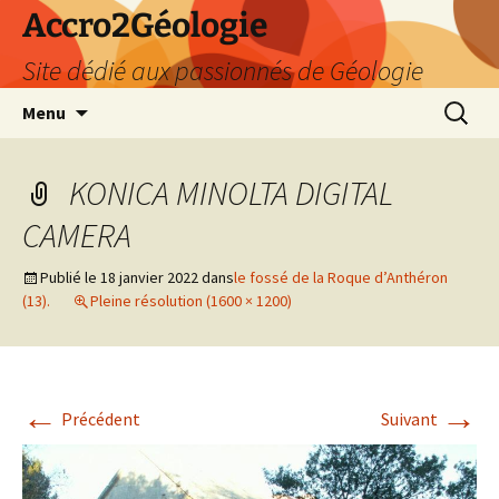
Accro2Géologie
Site dédié aux passionnés de Géologie
Aller
Recherc
Menu
au
contenu
KONICA MINOLTA DIGITAL
CAMERA
Publié le
18 janvier 2022
dans
le fossé de la Roque d’Anthéron
(13).
Pleine résolution (1600 × 1200)
←
→
Précédent
Suivant