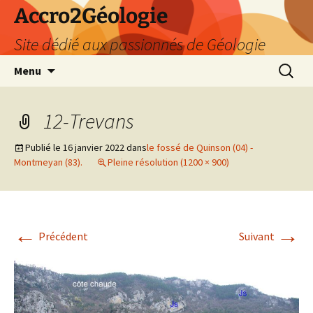
Accro2Géologie
Site dédié aux passionnés de Géologie
Aller
Recherc
Menu
au
contenu
12-Trevans
Publié le
16 janvier 2022
dans
le fossé de Quinson (04) -
Montmeyan (83).
Pleine résolution (1200 × 900)
←
→
Précédent
Suivant