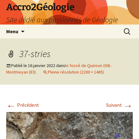
Accro2Géologie
Site dédié aux passionnés de Géologie
Aller
Recherc
Menu
au
contenu
37-stries
Publié le
16 janvier 2022
dans
le fossé de Quinson (04) -
Montmeyan (83).
Pleine résolution (2200 × 1465)
←
→
Précédent
Suivant