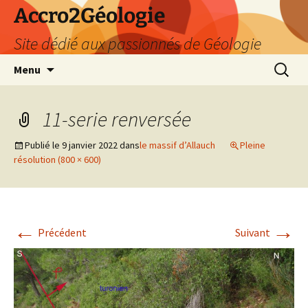
Accro2Géologie
Site dédié aux passionnés de Géologie
Aller
Recherc
Menu
au
contenu
11-serie renversée
Publié le
9 janvier 2022
dans
le massif d’Allauch
Pleine
résolution (800 × 600)
←
→
Précédent
Suivant