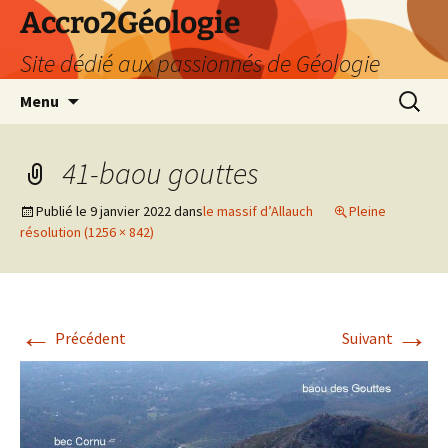
Accro2Géologie
Site dédié aux passionnés de Géologie
Aller
Recherc
Menu
au
contenu
41-baou gouttes
Publié le
9 janvier 2022
dans
le massif d’Allauch
Pleine
résolution (1256 × 842)
←
→
Précédent
Suivant