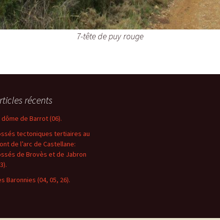
7-tête de puy rouge
rticles récents
e dôme de Barrot (06).
ossés tectoniques tertiaires au
ront de l’arc de Castellane:
ossés de Brovès et de Jabron
3).
es Baronnies (04, 05, 26).