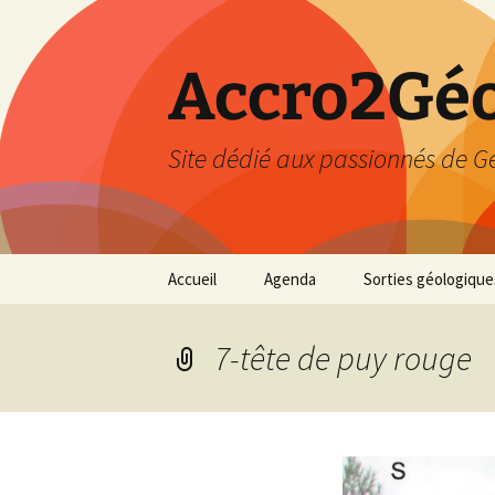
Accro2Géo
Site dédié aux passionnés de G
Aller
Accueil
Agenda
Sorties géologique
au
contenu
Effectué
7-tête de puy rouge
Prévisions
Février 2026
Mars 2026