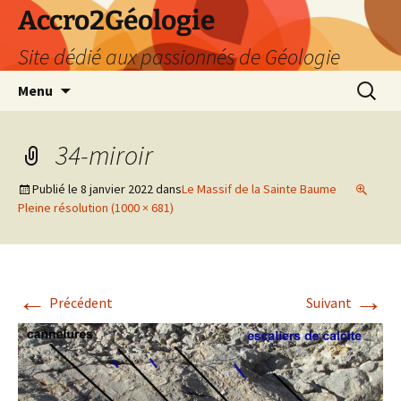
Accro2Géologie
Site dédié aux passionnés de Géologie
Aller
Recherc
Menu
au
contenu
34-miroir
Publié le
8 janvier 2022
dans
Le Massif de la Sainte Baume
Pleine résolution (1000 × 681)
←
→
Précédent
Suivant