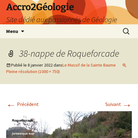
Accro2Géologie
Site dédié aux passionnés de Géologie
Aller
Recherc
Menu
au
contenu
38-nappe de Roqueforcade
Publié le
8 janvier 2022
dans
Le Massif de la Sainte Baume
Pleine résolution (1000 × 750)
←
→
Précédent
Suivant