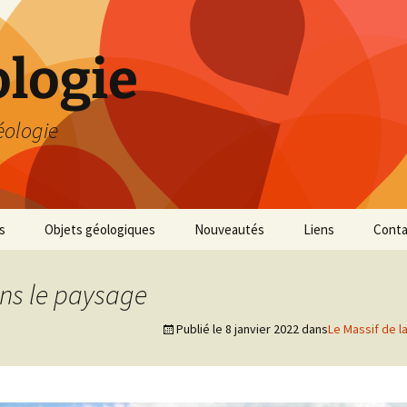
logie
éologie
s
Objets géologiques
Nouveautés
Liens
Conta
ns le paysage
Publié le
8 janvier 2022
dans
Le Massif de l