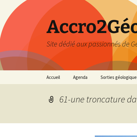
Accro2Géo
Site dédié aux passionnés de G
Aller
Accueil
Agenda
Sorties géologique
au
contenu
Effectué
61-une troncature da
Prévisions
Février 2026
Mars 2026