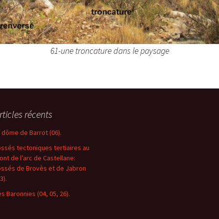
61-une troncature dans le paysage
rticles récents
e dôme de Barrot (06).
ossés tectoniques tertiaires au
ront de l’arc de Castellane:
ossés de Brovès et de Jabron
3).
es Baronnies (04, 05, 26).