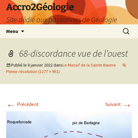
Accro2Géologie
Site dédié aux passionnés de Géologie
Aller
Recherc
Menu
au
contenu
68-discordance vue de l’ouest
Publié le
8 janvier 2022
dans
Le Massif de la Sainte Baume
Pleine résolution (1277 × 951)
←
→
Précédent
Suivant