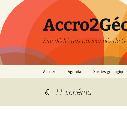
Accro2Géo
Site dédié aux passionnés de G
Aller
Accueil
Agenda
Sorties géologique
au
contenu
Effectué
11-schéma
Prévisions
Février 2026
Mars 2026