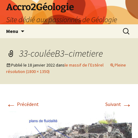
Accro2Géologie
Site dédié aux passionnés de Géologie
Aller
Recherc
Menu
au
contenu
33-couléeB3–cimetiere
Publié le
18 janvier 2022
dans
le massif de l’Estérel
Pleine
résolution (1800 × 1350)
←
→
Précédent
Suivant