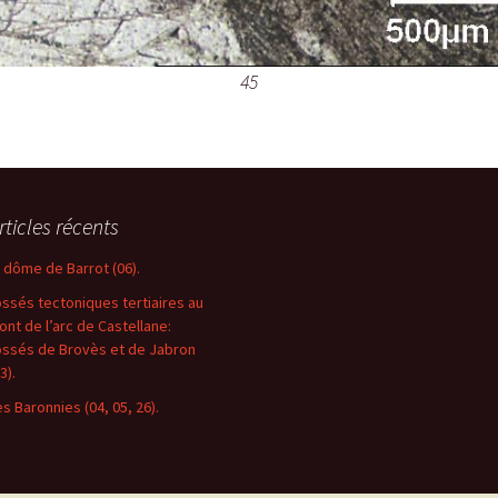
45
rticles récents
e dôme de Barrot (06).
ossés tectoniques tertiaires au
ront de l’arc de Castellane:
ossés de Brovès et de Jabron
3).
es Baronnies (04, 05, 26).