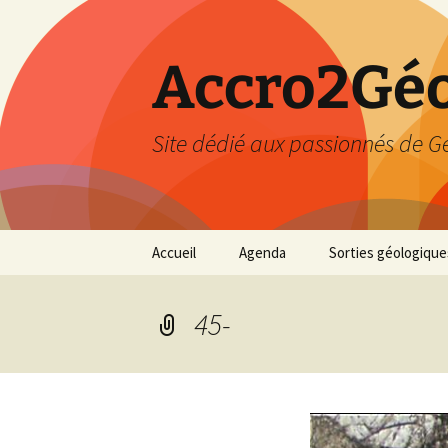
Accro2Géo
Site dédié aux passionnés de G
Aller
Accueil
Agenda
Sorties géologique
au
contenu
Effectué
45-
Prévisions
Février 2026
Mars 2026